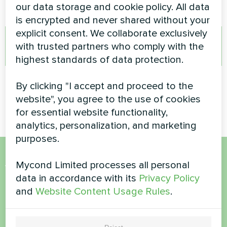
our data storage and cookie policy. All data
is encrypted and never shared without your
explicit consent. We collaborate exclusively
with trusted partners who comply with the
ПОЧАТИ ОПИТУВАННЯ
highest standards of data protection.
By clicking "I accept and proceed to the
Анонімне опитування
website", you agree to the use of cookies
for essential website functionality,
analytics, personalization, and marketing
purposes.
Mycond Limited processes all personal
Want to buy or have
data in accordance with its
Privacy Policy
questions?
and
Website Content Usage Rules
.
Contact us and we will help you