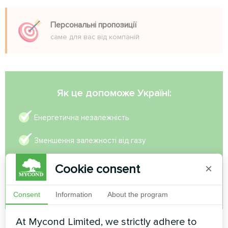
Персональні пропозиції
саме для вас від компаній
Як це допоможе Україні:
Енергетична незалежність
Зменшення залежності від газу
Європейські інвестиції
Cookie consent
×
Зелені робочі місця
Consent
Information
About the program
At Mycond Limited, we strictly adhere to
Час проходження: 5-7 хвилин